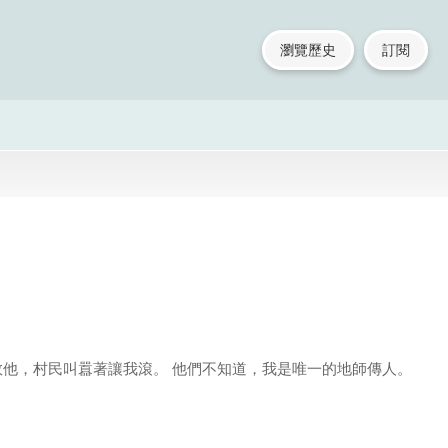
瀏覽歷史
訂閱
他，村民叫囂著讓我滾。 他們不知道，我是唯一的地師傳人。