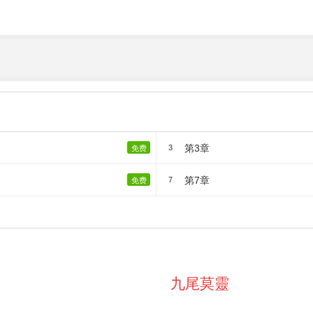
第3章
3
免费
第7章
7
免费
完結
9 章
九尾莫靈