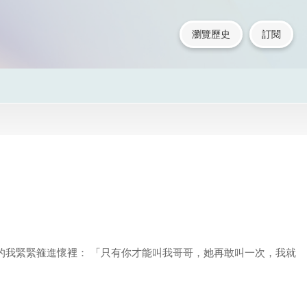
瀏覽歷史
訂閱
的我緊緊箍進懷裡： 「只有你才能叫我哥哥，她再敢叫一次，我就