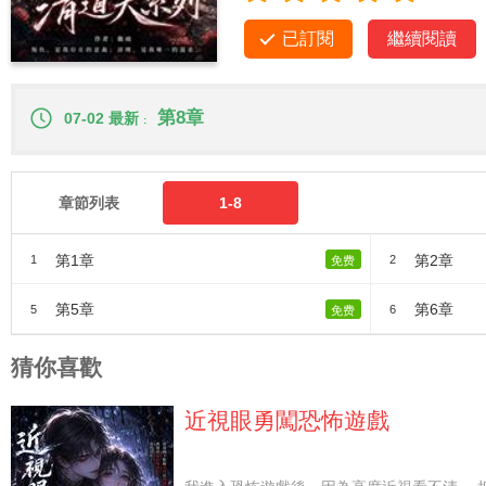
已訂閱
繼續閱讀
第8章
07-02 最新
章節列表
1-8
第1章
第2章
1
2
免费
第5章
第6章
5
6
免费
猜你喜歡
近視眼勇闖恐怖遊戲