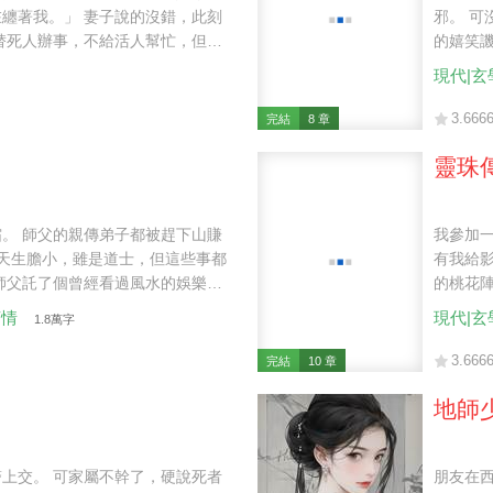
纏著我。」 妻子說的沒錯，此刻
邪。 可沒想到，這是一場騙局。 她哥根本沒病，裝癱只為看我出醜。 在他們
替死人辦事，不給活人幫忙，但還
的嬉笑譏諷中，我眉頭
進我店裡的客人，怕是要大難臨
傻、孤、貧。」 「你們看不看，不看我
現代|玄
。 「我就說，這種地方都是糊弄人
我
離開，妻子卻沒走，她一改恐懼的
3.666
完結
8 章
不能讓我見那鬼一面。」
靈珠
下山賺
我參加
有我給影
的桃花
產住院。
言情
現代|玄
1.8萬字
我後哭
裡，李思琪立著膽大心細的人設，
3.666
完結
10 章
，她居然跑得比我還快。 另一
得魂飛魄散，嘴裡還喊著：「啊啊
地師
怕啊。
上交。 可家屬不幹了，硬說死者
朋友在