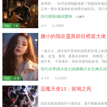
著問我：「你們這裡能驅鬼麼？我覺得有鬼在
正有一隻女鬼滿身鮮血地蹲在她頭頂。 我只
是好心提醒：「我這鋪子開在陰陽交界，能
現代|懸疑|腦洞|驚悚
1.0萬字
頭。」 男人呸了一口，罵罵咧咧地推開妻子
的，先說你大難臨頭，然後騙你錢。」 男人
5
24903
完結
7 章
神情，嘴角揚起一抹笑。 「驅鬼做不了，能
膽小的我在靈異節目裡當大佬
一場大火，讓本就不富裕的道觀更加雪上加霜。 師父的親傳弟子都被趕
錢。 捉鬼、遷墳、看風水的都有。 唯獨我，天生膽小，雖是道士，但這些事都
做不來。 不過還好，我長得還有點姿色，我師父託了個曾經看過風水的娛樂圈
經紀人，將我拾掇拾掇就送去選秀了。 出道後就一直當著女明星們的墊腳石，
現代|玄學|風水道士|娛樂圈|大女主|爽文|
網上對我的評價都是綠茶、做作白蓮花。 無所謂啦，反正錢多。後來，為了給
女明星李思琪當陪襯被送進靈異綜藝節目組
4.8
21319
完結
12 章
對我的言語中透露著嘲諷，可當真的阿飄出現時
邊，我一邊哭哭啼啼一邊畫符將阿飄直接打
惡魔天使13：斑鳩之死
啊我好怕。」 救命，好丟臉，但我是真害
我在命案現場撿到十萬現金，毫不猶豫地報警