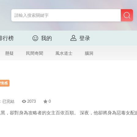
排行榜
我的
登录
懸疑
民間奇聞
風水道士
腦洞
實情感
: 已完結
2073
0
黑，卻對身為攻略者的女主百依百順。 深夜，他卻將身為惡毒女配