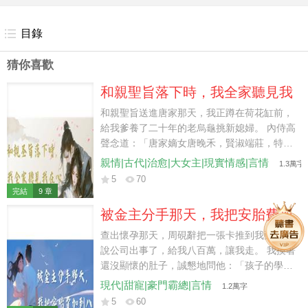
目錄
猜你喜歡
和親聖旨落下時，我全家聽見我
在心裡挑陪葬品
和親聖旨送進唐家那天，我正蹲在荷花缸前，
給我爹養了二十年的老烏龜挑新媳婦。 內侍高
聲念道：「唐家嫡女唐晚禾，賢淑端莊，特賜
婚于肅王陸承野，三日後完婚。」 我爸跪得筆
親情|古代|治愈|大女主|現實情感|言情
1.3萬字
直，我媽臉色發白，兩個哥哥差點把磚縫摳
5
70
穿。 我低頭看著龜殼，在心裡挑了挑眉。
完結
9 章
【完了，肅王府的喜轎一進門，唐家就要被拿
被金主分手那天，我把安胎費加
去填賑災糧案的窟窿。】 全家齊刷刷回頭。
到八百萬
我：【？？？我臉上有字？】
查出懷孕那天，周硯辭把一張卡推到我面前，
說公司出事了，給我八百萬，讓我走。 我摸著
還沒顯懷的肚子，誠懇地問他：「孩子的學區
房、月嫂和鋼琴課，你是打算讓我去天橋底下
現代|甜寵|豪門霸總|言情
1.2萬字
眾籌嗎？」 他沉默了半分鐘，又給我轉了兩百
5
60