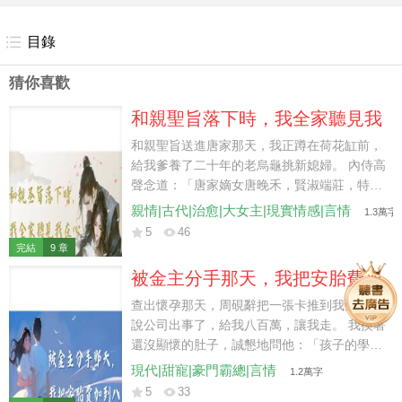
目錄
猜你喜歡
和親聖旨落下時，我全家聽見我
在心裡挑陪葬品
和親聖旨送進唐家那天，我正蹲在荷花缸前，
給我爹養了二十年的老烏龜挑新媳婦。 內侍高
聲念道：「唐家嫡女唐晚禾，賢淑端莊，特賜
婚于肅王陸承野，三日後完婚。」 我爸跪得筆
親情|古代|治愈|大女主|現實情感|言情
1.3萬字
直，我媽臉色發白，兩個哥哥差點把磚縫摳
5
46
穿。 我低頭看著龜殼，在心裡挑了挑眉。
完結
9 章
【完了，肅王府的喜轎一進門，唐家就要被拿
被金主分手那天，我把安胎費加
去填賑災糧案的窟窿。】 全家齊刷刷回頭。
到八百萬
我：【？？？我臉上有字？】
查出懷孕那天，周硯辭把一張卡推到我面前，
說公司出事了，給我八百萬，讓我走。 我摸著
還沒顯懷的肚子，誠懇地問他：「孩子的學區
房、月嫂和鋼琴課，你是打算讓我去天橋底下
現代|甜寵|豪門霸總|言情
1.2萬字
眾籌嗎？」 他沉默了半分鐘，又給我轉了兩百
5
33