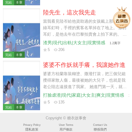
萬。 一個月後，我在生鮮超市撞見他穿著圍裙
完結
8 章
搬牛奶。 曾經給我包下遊艇看煙花的男人，推
陸先生，這次我先走
著促銷車追到停車場，第一句話竟是：「江見
星，你產檢的錢還夠不夠？」
當我看見陸岑給他資助過的女孩戴上那枚祖母
綠耳釘時，手裡的賓客名單掉在了地上。 那對
耳釘，是他去年在巴黎拍賣會上拍下來的。 他
說要留給我，等我們結婚那天親手替我戴上。
渣男|現代|出軌|大女主|現實情感
1.2萬字
我彎腰撿起名單，抬頭問許茉：「你耳朵上的
5
206
東西，陸岑送的？」 她紅著眼眶，像受了天大
完結
8 章
的委屈。 而站在她身後的陸岑，第一次對我沉
婆婆不作妖就手癢，我讓她作進
了臉。 後來再想起那一眼，我才明白，許茉敢
養老院
戴著耳釘走到我面前，陸岑早就給過她膽子。
婆婆方桂蘭靠裝糊塗、撒潑打滾，把三個兒媳
我辦婚禮這麼多年，見過太多人在儀式開始前
攪得家散人傷，最後被她的大兒子，也就是我
猶豫。 ​​​​​​​真要散，也該把門關好，別拖泥帶水。
老公陸志遠接進了我家。 她進門第一天，就抱
著存摺哭喊我偷她養老錢，陸志遠抬手要我交
打臉虐渣|現代|家庭|大女主|爽文|現實情感
1
出來。 我把離婚協議攤在茶几上，順手開啟手
5
135
機錄影。 「錢沒見過，前夫媽倒是見過。方桂
完結
8 章
蘭，你今天要是敢再演，我就讓你親自去派出
Copyright © 糖衣故事會
所解釋，你到底是真老糊塗，還是專挑人
坑。」
Privacy Policy
User Terms
Contact Us
隱私政策
用戶條款
聯係我們