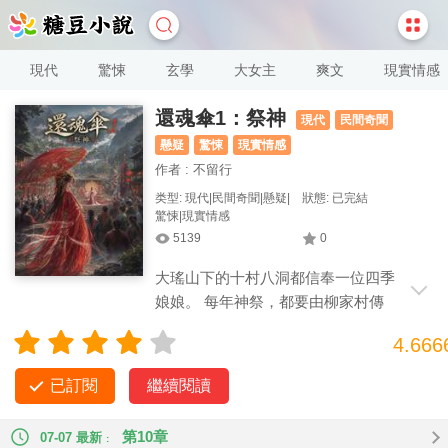
現代
驚悚
玄學
大女主
爽文
現實情感
還魂傘1：祭神
現代
民間奇聞
懸疑
驚悚
現實情感
作者 : 不留行
类型: 現代|民間奇聞|懸疑|
狀態: 已完結
驚悚|現實情感
5139
0
大瑤山下的十村八洞都信奉一位四季
娘娘。 每年神祭，都要由柳家村傳
代百年的春女跳起祭神舞，帶著隊伍繞行
4.666
大瑤山。 只是今年，傳代百年的春女被換成了榮歸故里的富商
女兒。 當那不倫不類的祭神舞被跳起。 我鑽進新嫁娘的屍身
已訂閱
繼續閱讀
裡，大搖大擺地走進了柳家村。
第10章
07-07 最新