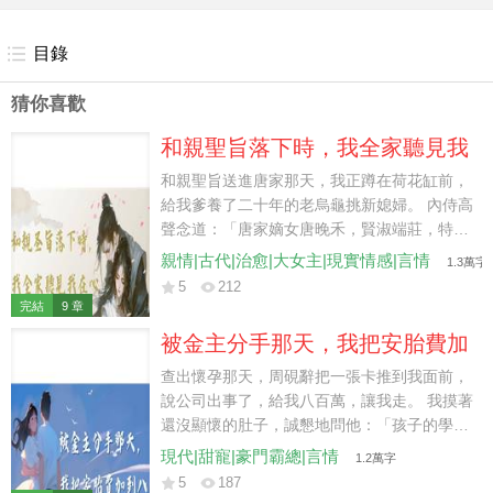
目錄
猜你喜歡
和親聖旨落下時，我全家聽見我
在心裡挑陪葬品
和親聖旨送進唐家那天，我正蹲在荷花缸前，
給我爹養了二十年的老烏龜挑新媳婦。 內侍高
聲念道：「唐家嫡女唐晚禾，賢淑端莊，特賜
婚于肅王陸承野，三日後完婚。」 我爸跪得筆
親情|古代|治愈|大女主|現實情感|言情
1.3萬字
直，我媽臉色發白，兩個哥哥差點把磚縫摳
5
212
穿。 我低頭看著龜殼，在心裡挑了挑眉。
完結
9 章
【完了，肅王府的喜轎一進門，唐家就要被拿
被金主分手那天，我把安胎費加
去填賑災糧案的窟窿。】 全家齊刷刷回頭。
到八百萬
我：【？？？我臉上有字？】
查出懷孕那天，周硯辭把一張卡推到我面前，
說公司出事了，給我八百萬，讓我走。 我摸著
還沒顯懷的肚子，誠懇地問他：「孩子的學區
房、月嫂和鋼琴課，你是打算讓我去天橋底下
現代|甜寵|豪門霸總|言情
1.2萬字
眾籌嗎？」 他沉默了半分鐘，又給我轉了兩百
5
187