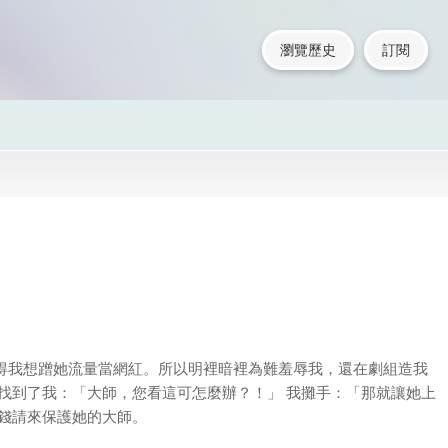
瀏覽歷史
訂閱
得我想蹭她流量當網紅。所以明裡暗裡為難羞辱我，還在劇組造我
找到了我：「大師，您看這可怎麼辦？！」 我攤手：「那就讓她上
價錢請來保護她的大師。