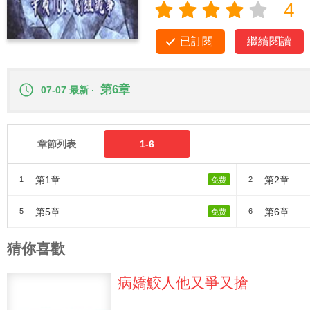
4
已訂閱
繼續閱讀
第6章
07-07 最新
章節列表
1-6
第1章
第2章
1
2
免费
第5章
第6章
5
6
免费
猜你喜歡
病嬌鮫人他又爭又搶