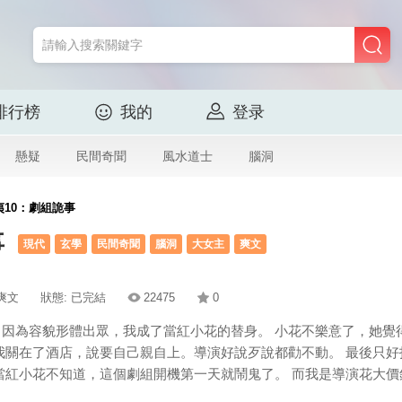
排行榜
我的
登录
懸疑
民間奇聞
風水道士
腦洞
夷10：劇組詭事
事
現代
玄學
民間奇聞
腦洞
大女主
爽文
|爽文
狀態: 已完結
22475
0
因為容貌形體出眾，我成了當紅小花的替身。 小花不樂意了，她覺
我關在了酒店，說要自己親自上。導演好說歹說都勸不動。 最後只好
當紅小花不知道，這個劇組開機第一天就鬧鬼了。 而我是導演花大