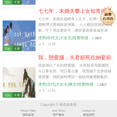
背《離騷》； 我帶他回家，他衝我發小喊繼
完結
8 章
父； 喝醉後，他還抱著奶粉罐，苦口婆心勸他
七七年，未婚夫攀上女知青後，
爸把我讓給他。 他爸聽完之後，點燃了一根
我退了婚
煙，然後轉身去拿了雞毛撣子。
七七年，未婚夫趙崢考上京大，紅榜一貼，整
個柳灣大隊都跟著沸騰。 人人都說我唐綰有福
氣，守了他這麼多年，總算要跟著進城享清
福。 可錄取通知書送到村口那日，我卻看見他
渣男|年代文|大女主|現實情感
1.2萬字
替女知青姜蓉攏好圍巾，低聲哄她：「等我在
5
54
京城站住腳，就接你過去。」 他回頭撞見我，
完結
8 章
手裡那封寫著我名字的推薦信被風吹落。 趙崢
我，戀愛腦，夫君卻死在納妾前
臉上的笑一點點收了，伸手來搶信。 我攥緊信
紙，頭也不回的朝曬穀場上正等著道喜的人走
我是個出了名的戀愛腦。 夫君靳承珣愛擺闊，
去。 他既然想踩著我家往上爬，就別怪我把梯
今日要名馬，明日要古畫，我賣鋪子也替他補
子抽走。
過窟窿；他凱旋時帶回一個咳得像要斷氣的
「表妹」，我騰出正院給她養病。 後來靳承珣
渣男|古代|大女主|爽文|現實情感
1.2萬字
為了替表妹擋刀，傷得只剩一口氣。 太醫說他
5
51
得仔細養著，我便親手煎藥，親手餵藥。 守了
完結
8 章
他三天三夜。 可惜他福薄，沒等到納妾那日。
Copyright © 糖衣故事會
真是可惜。
Privacy Policy
User Terms
Contact Us
隱私政策
用戶條款
聯係我們