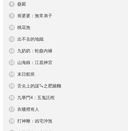
蠱屍
8
喪婆婆：無常弟子
9
桃花煞
10
出不去的地鐵
11
九奶奶：蛇蠱內褲
12
山海錄：江底神宮
13
末日航班
14
舌尖上的謀🔪之肥腸麵
15
九華門4：五鬼託棺
16
衣櫃裡有人
17
打神鞭：凶宅沖煞
18