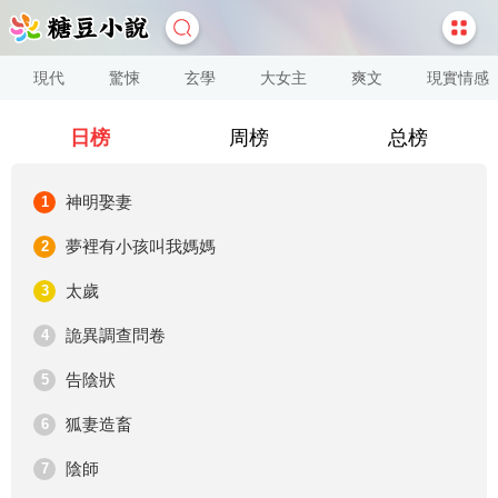
現代
驚悚
玄學
大女主
爽文
現實情感
日榜
周榜
总榜
神明娶妻
1
夢裡有小孩叫我媽媽
2
太歲
3
詭異調查問卷
4
告陰狀
5
狐妻造畜
6
陰師
7