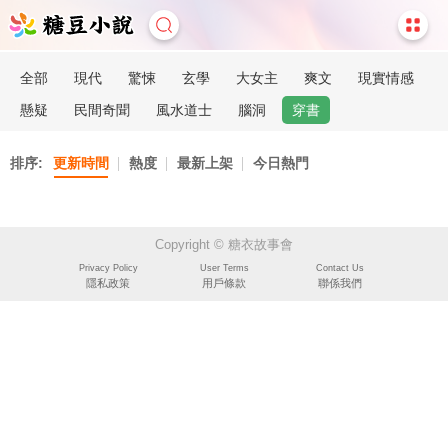
全部
現代
驚悚
玄學
大女主
爽文
現實情感
懸疑
民間奇聞
風水道士
腦洞
穿書
排序:
更新時間
熱度
最新上架
今日熱門
Copyright © 糖衣故事會
Privacy Policy
User Terms
Contact Us
隱私政策
用戶條款
聯係我們