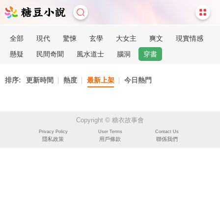
全部
現代
驚悚
玄學
大女主
爽文
現實情感
懸疑
民間奇聞
風水道士
腦洞
穿書
排序:
更新時間
熱度
最新上架
今日熱門
Copyright © 糖衣故事會
Privacy Policy
User Terms
Contact Us
隱私政策
用戶條款
聯係我們