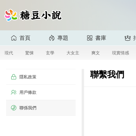
首頁
專題
書庫
現代
驚悚
玄學
大女主
爽文
現實情感
聯繫我們
隱私政策
用戶條款
聯係我們