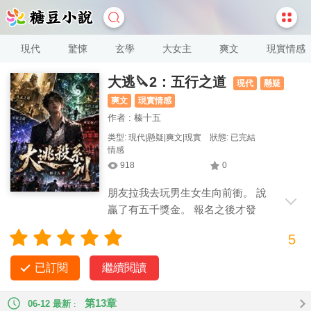
現代
驚悚
玄學
大女主
爽文
現實情感
大逃🔪2：五行之道
現代
懸疑
爽文
現實情感
作者 : 榛十五
类型: 現代|懸疑|爽文|現實
狀態: 已完結
情感
918
0
朋友拉我去玩男生女生向前衝。 說
贏了有五千獎金。 報名之後才發
現，這是一場大逃🔪。 第一關，它讓我被
5
十三根利刃穿身而過。 活下來就算贏。
已訂閱
繼續閱讀
第13章
06-12 最新