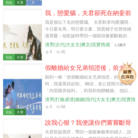
京城站住腳，就接你過去。」 他回頭撞見我，
完結
8 章
手裡那封寫著我名字的推薦信被風吹落。 趙崢
我，戀愛腦，夫君卻死在納妾前
臉上的笑一點點收了，伸手來搶信。 我攥緊信
紙，頭也不回的朝曬穀場上正等著道喜的人走
我是個出了名的戀愛腦。 夫君靳承珣愛擺闊，
去。 他既然想踩著我家往上爬，就別怪我把梯
今日要名馬，明日要古畫，我賣鋪子也替他補
子抽走。
過窟窿；他凱旋時帶回一個咳得像要斷氣的
「表妹」，我騰出正院給她養病。 後來靳承珣
渣男|古代|大女主|爽文|現實情感
1.2萬字
為了替表妹擋刀，傷得只剩一口氣。 太醫說他
5
45
得仔細養著，我便親手煎藥，親手餵藥。 守了
完結
8 章
他三天三夜。 可惜他福薄，沒等到納妾那日。
假離婚給女兄弟領證後，前夫求
真是可惜。
我替他還債
刷到一條「借假離婚給女兄弟領證」的求助帖
時，我還罵得起勁。 轉頭，老公賀聞川就拿著
「內部購房福利」，哄我和他辦離婚。 他以為
我會心疼七折房，乖乖在協議上簽字。 可他不
渣男|打臉虐渣|婚姻|現代|大女主|爽文|現實情
知道，那條帖子裡被誇得天衣無縫的主意，早
5
68
被我截了圖。 他也不知道，就在剛剛，我已經
完結
8 章
發現了他藏在枕頭下的戶口本， 蠢貨，想幹什
說我心狠？我便讓你們嘗嘗斷骨
麼一看就知道。 我把離婚證塞進包裡，笑著給
之痛
他讓路。 「去吧，別耽誤你給孩子上戶口。」
夫君凱旋迴府，帶回一個披麻戴孝的婦人，說