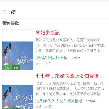
目錄
猜你喜歡
蜜婚失憶記
我和賀聞舟是相親認識的，見面三次就領了
證。 為了摸清我的喜好，他把我床頭那本狗血
小媽小說翻了個遍，結果轉頭就在下班路上出
了車禍。 好消息，人沒事。 壞訊息，他一口
現代|沙雕|甜寵|言情
1.2萬字
認定我是他小媽。 我給他擦個藥，他紅著耳朵
5
7
背《離騷》； 我帶他回家，他衝我發小喊繼
完結
8 章
父； 喝醉後，他還抱著奶粉罐，苦口婆心勸他
七七年，未婚夫攀上女知青後，
爸把我讓給他。 他爸聽完之後，點燃了一根
我退了婚
煙，然後轉身去拿了雞毛撣子。
七七年，未婚夫趙崢考上京大，紅榜一貼，整
個柳灣大隊都跟著沸騰。 人人都說我唐綰有福
氣，守了他這麼多年，總算要跟著進城享清
福。 可錄取通知書送到村口那日，我卻看見他
渣男|年代文|大女主|現實情感
1.2萬字
替女知青姜蓉攏好圍巾，低聲哄她：「等我在
5
47