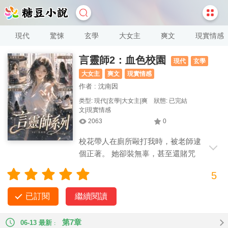
現代
驚悚
玄學
大女主
爽文
現實情感
言靈師2：血色校園
現代
玄學
大女主
爽文
現實情感
作者 : 沈南因
类型: 現代|玄學|大女主|爽
狀態: 已完結
文|現實情感
2063
0
校花帶人在廁所毆打我時，被老師逮
個正著。 她卻裝無辜，甚至還賭咒
發誓： 「我要是霸凌同學，明天出門就被
5
車撞死！」 可她不知道，我是言靈師。 她在我面前說的話都會
成真。
已訂閱
繼續閱讀
第7章
06-13 最新