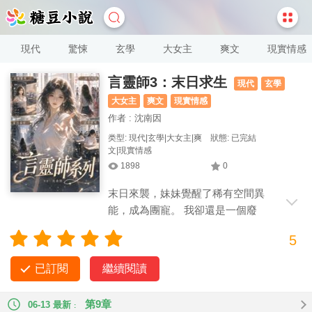
現代
驚悚
玄學
大女主
爽文
現實情感
言靈師3：末日求生
現代
玄學
大女主
爽文
現實情感
作者 : 沈南因
类型: 現代|玄學|大女主|爽
狀態: 已完結
文|現實情感
1898
0
末日來襲，妹妹覺醒了稀有空間異
能，成為團寵。 我卻還是一個廢
物，被父母和男友當作累贅，丟進喪屍
5
群。 可他們不知道，我是言靈師。 只要開口，就能讓所有人的
異能作廢。
已訂閱
繼續閱讀
第9章
06-13 最新