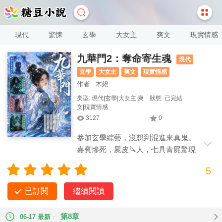
現代
驚悚
玄學
大女主
爽文
現實情感
九華門2：奪命寄生魂
現代
玄學
大女主
爽文
現實情感
作者 : 木絕
类型: 現代|玄學|大女主|爽
狀態: 已完結
文|現實情感
3127
0
參加玄學綜藝，沒想到混進來真鬼。
嘉賓慘死，屍皮🔪人，七具青屍驚現
當場。 一時間綜藝火爆全網，導演還想趁
5
機賺流量。 可他們不知道的是，八屍祭八位，再死一個人，八
卦伏煞陣一成，誰都逃不了。
已訂閱
繼續閱讀
第8章
06-17 最新