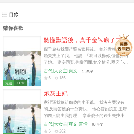
目錄
猜你喜歡
聽懂獸語後，真千金🔪瘋了二
假千金被我砸得聲名狼籍後。 她的青梅竹馬未
婚夫找上了我。 他說: 「我可以娶你,但也要納
了她。 妻妾同娶,你撐門面,她全情分,兩廂心安,
不許爭鬧。」 我看著他的理直氣壯,莫名笑了
古代|大女主|爽文
1.6萬字
一聲。 繼而啪的一鞭子抽在他臉上: 「妻妾同
5
186
娶?你長得醜倒是想得美。你作惡多,福祿薄,當
完結
11 章
心被惡鬼🈹皮,活不到定親那日。」 他惱羞成
炮灰王妃
怒,扔下與我勢不兩立的狠話拂袖而去。 當晚
便死在護城河裡,被剝下了整張臉皮。 手裡卻
家裡逼我嫁給痴傻的小王爺。 我沒有哭沒有
攥著我的錢袋子。
鬧,反而答應的十分爽快。 他心智如孩童,王府
的錢只能由我打理。 拿著傻子的錢出去找小白
臉不香嗎?反正他什麼也不會。 正當我和一個
古代|大女主|爽文|言情
9.4千字
窮舉子親親我我,準備有下一步動作時。 眼前
5
262