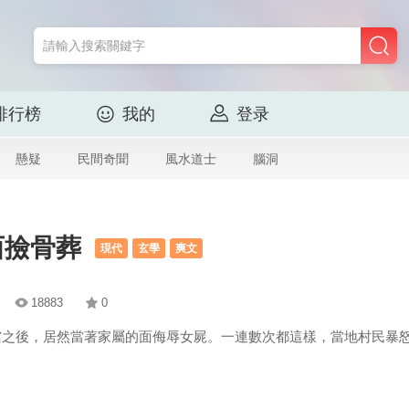
排行榜
我的
登录
懸疑
民間奇聞
風水道士
腦洞
西撿骨葬
現代
玄學
爽文
18883
0
之後，居然當著家屬的面侮辱女屍。一連數次都這樣，當地村民暴怒