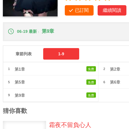
已訂閱
繼續閱讀
第9章
06-19 最新
章節列表
1-9
第1章
第2章
1
2
免费
第5章
第6章
5
6
免费
第9章
9
免费
猜你喜歡
霜夜不留負心人