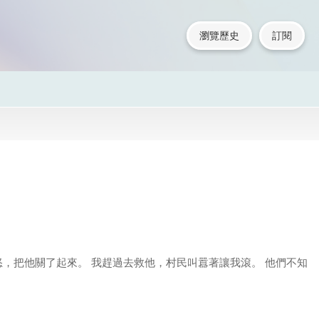
瀏覽歷史
訂閱
，把他關了起來。 我趕過去救他，村民叫囂著讓我滾。 他們不知