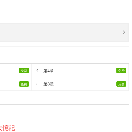
第4章
4
免费
免费
第8章
8
免费
免费
失憶記