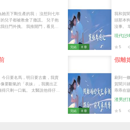
為她丟下剛生產的我； 沒想到七年
我和賀
的兒子都被教會了撒謊。 兒子抱
頭那本
我往門外拽。 我推開門，看見武
沒事。 
像從前一樣哭著求一個解釋。 我把
騷》； 
現代|沙
證據保全的人過來。今晚，一個都
勸他爸
子。
5
完結
8 章
前
假離
，今日要名馬，明日要古畫，我賣
刷到一
得像要斷氣的「表妹」，我騰出正
賀聞川
傷得只剩一口氣。 太醫說他得仔細
乖乖在
天三夜。 可惜他福薄，沒等到納妾
截了圖。
渣男|打
貨，想幹
耽誤你
5
完結
8 章