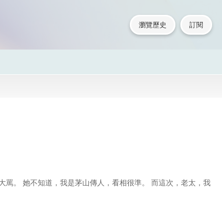
瀏覽歷史
訂閱
大罵。 她不知道，我是茅山傳人，看相很準。 而這次，老太，我