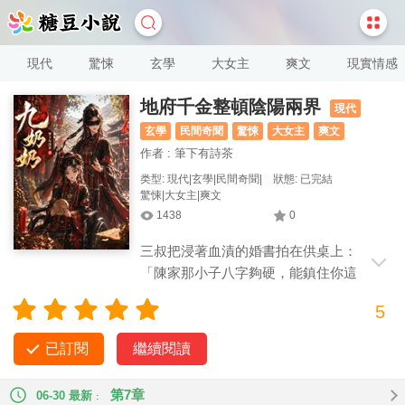
現代
驚悚
玄學
大女主
爽文
現實情感
地府千金整頓陰陽兩界
現代
玄學
民間奇聞
驚悚
大女主
爽文
作者 : 筆下有詩茶
类型: 現代|玄學|民間奇聞|
狀態: 已完結
驚悚|大女主|爽文
1438
0
三叔把浸著血漬的婚書拍在供桌上：
「陳家那小子八字夠硬，能鎮住你這
鬼母命。三天後，你必須過門。」 我低頭
5
扒著碗裡冷透的米飯，沒吭聲。 三嬸的指頭幾乎戳到我額上，
尖利的聲音蓋過了遠處的鬼哭：「女孩子讀那麼多書有屁用！
已訂閱
繼續閱讀
就是書讀多了，心才野！你這命格再不嫁出去，遲早把整個村
子都克成墳地！」 祠堂裡燭火猛地一跳，映得三叔三嬸的臉明
第7章
06-30 最新
暗不定，像兩張畫皮。 村裡人人都說，我是撿來的災星，是註