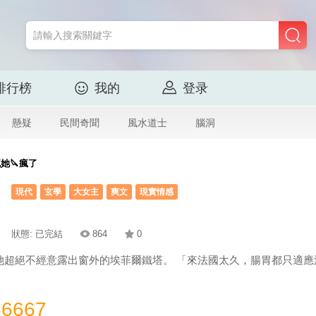
排行榜
我的
登录
懸疑
民間奇聞
風水道士
腦洞
她🔪瘋了
了
現代
玄學
大女主
爽文
現實情感
狀態: 已完結
864
0
她超絕不經意露出窗外的埃菲爾鐵塔。 「來法國太久，腸胃都只適應
66667