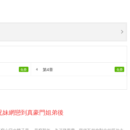
第4章
4
免费
免费
兄妹網戀到真豪門姐弟後