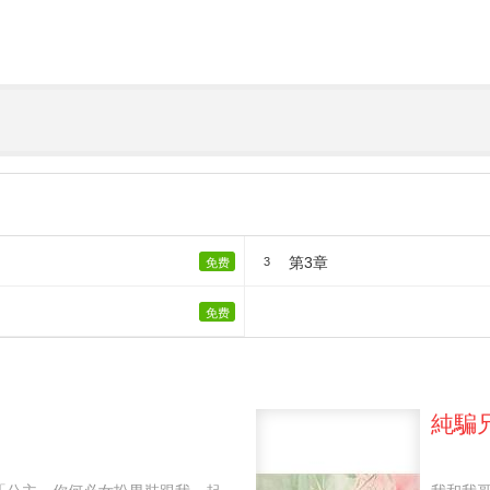
第3章
3
免费
免费
純騙