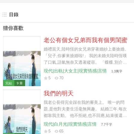
是導演花大價錢請來保護她的大師。
目錄
猜你喜歡
老公有個女兄弟而我有個男閨蜜
婚禮當天,陸時恆的女兄弟穿著婚紗上臺搶婚。
「兒子,你爹來搶婚啦!」 我的未婚夫陸時恆嘆
了口氣,語氣無奈又透著縱容。 「蝶蝶,別介意,
小婷就是這種性格,我小時候答應過她,她如果
現代|出軌|大女主|現實情感|言情
1.3萬字
來搶婚的話,我要給她面子跟她溜一圈。」
5
70
「儀式先暫停,等我回來再繼續好嗎?」 這話一
完結
9 章
齣,全場賓客都沉默了,默默把視線移到我身
我們的明天
上。 「兄弟間的小玩笑而已,嫂子不會生氣了
吧?」 宋婷挽著陸時恆的手臂大咧咧笑著,眼裡
我老公長得完全踩在我的審美上。 唯一的問
的挑釁和得意根本藏不住。 「怎麼會呢?蝶蝶
題,是他對夫妻生活毫無興趣。 結婚三年,每次
一向大度,怎麼可能會為這點小事生氣呢。」
都靠我主動。 他不拒絕,也不回應,結束後還能
看著兩人眉來眼去的眼神,我也笑了。 「我當
面無表情地問我明早吃什麼。 今晚我剛換上新
現代|白月光|現實情感|言情
7.7千字
然不會生氣啦,希望你等會也不要生氣哦。」
買的睡裙,眼前忽然飄過彈幕。 【女配又開始
5
65