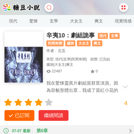
現代
驚悚
玄學
大女主
爽文
現實情感
辛夷10：劇組詭事
現代
玄學
民間奇聞
腦洞
大女主
爽文
作者 : 北瓜
类型: 現代|玄學|民間奇聞|
狀態: 已完結
腦洞|大女主|爽文
22487
0
我在驚悚靈異片劇組當群眾演員。因
為容貌形體出眾，我成了當紅小花的
替身。 小花不樂意了，她覺得我想蹭她流
4
量當網紅。所以明裡暗裡為難羞辱我，還在劇組造我黃謠。 冥
婚夜戲，她直接讓人把我關在了酒店，說要自己親自上。導演
已訂閱
繼續閱讀
好說歹說都勸不動。 最後只好找到了我：「大師，您看這可怎
麼辦？！」 我攤手：「那就讓她上唄，反正這鬼是沖著她來
第6章
07-07 最新
的。」 當紅小花不知道，這個劇組開機第一天就鬧鬼了。 而我