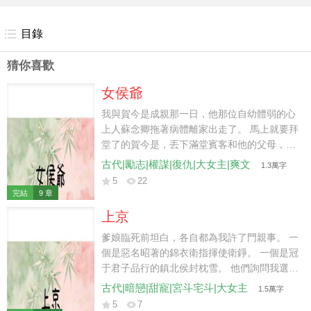
目錄
猜你喜歡
女侯爺
我與賀今是成親那一日，他那位自幼體弱的心
上人蘇念卿拖著病體離家出走了。 馬上就要拜
堂了的賀今是，丟下滿堂賓客和他的父母，不
管不顧的追了出去。 這一走，就是十年。 十
古代|勵志|權謀|復仇|大女主|爽文
1.3萬字
年後，當賀今是帶著他的心上人和兩個孩子回
5
22
到賀府時。 當初的永平侯府早已換了門庭，成
完結
9 章
了如今的臨光侯府。 而我，就是臨光侯府的主
上京
人。
爹娘臨死前坦白，各自都為我許了門親事。 一
個是惡名昭著的錦衣衛指揮使衛錚。 一個是冠
于君子品行的鎮北侯封枕雪。 他們詢問我選哪
一個，我為難至極。 直至二老嚥氣，也沒敢
古代|暗戀|甜寵|宮斗宅斗|大女主
1.5萬字
說，其實我早已與人私定終身。 那人說等自己
5
7