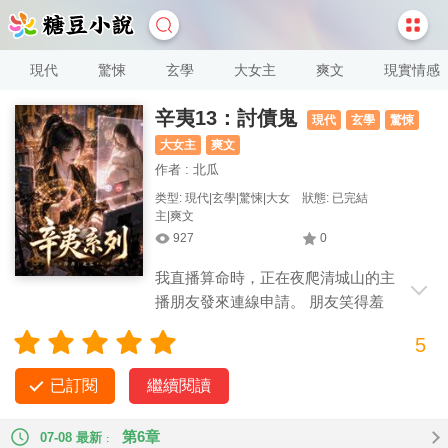
現代
驚悚
玄學
大女主
爽文
現實情感
辛夷13：討債鬼
現代
玄學
驚悚
大女主
爽文
作者 : 北瓜
类型: 現代|玄學|驚悚|大女
狀態: 已完結
主|爽文
927
0
我直播算命時，正在夜爬清城山的主
播朋友發來連線申請。 朋友笑得羞
澀：「你看！我 388 塊就找了個男大體育
5
生帶我爬山。」 一個高大帥哥拉著她，沒回頭，但暴露在鏡頭
裡的手格外慘白。 網友調侃這帥哥是冷白皮。 我卻看出了端
已訂閱
繼續閱讀
倪：「夜半三，鬼上山，拉著你的是個死人！從現在開始，千
萬別回頭！」
第6章
07-08 最新