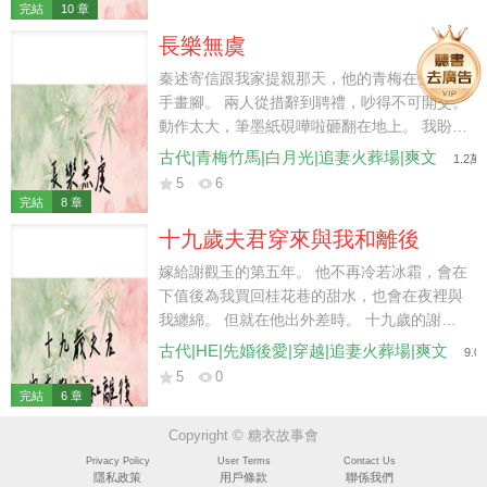
在京城得勢後便來娶我。 而今已經過去了一
完結
10 章
年。 我猜想大約是被騙了。 當即收拾行囊，
長樂無虞
準備入京與這兩位素未謀面的未婚夫好商好量
地退婚，便去做名遊醫行走江湖。 卻不料。
秦述寄信跟我家提親那天，他的青梅在旁邊指
指揮使大人冷著臉擦拭劍身：「衛家沒有退親
手畫腳。 兩人從措辭到聘禮，吵得不可開交。
先例。」 鎮北侯侯爺端坐于馬上，意味深長
動作太大，筆墨紙硯嘩啦砸翻在地上。 我盼了
道：「退親？不可，成親？可行。」 兩人竟不
五年的提親書，染成一團汙穢。 青梅愧疚：
古代|青梅竹馬|白月光|追妻火葬場|爽文
1.2萬
約而同爭執到聖上跟前，要求賜婚。 而我直勾
「抱歉，只是阿虞你家遠在江州，性子又溫
5
6
勾盯著一旁的太子出神。 這人甚是面熟啊.......
軟，我想讓他再仔細些，別委屈了你。」 秦述
完結
8 章
隨意：「不要緊，再寫一封就是了，這回你別
十九歲夫君穿來與我和離後
添亂了。」 青梅聞言罵罵咧咧。 他們又笑又
鬧。 無人在意我被吵得犯了頭疾。 我默默撿
嫁給謝觀玉的第五年。 他不再冷若冰霜，會在
起那張浸透的紙，掌心攥緊，忽然輕聲道：
下值後為我買回桂花巷的甜水，也會在夜裡與
「其實，不提親也可以的。」 兩人聲音戛然而
我纏綿。 但就在他出外差時。 十九歲的謝觀
止。
玉突然出現在府中。 他的神情淡漠：「這樁婚
古代|HE|先婚後愛|穿越|追妻火葬場|爽文
9.
事非我所願，不若和離，你另尋個好人家嫁
5
0
了。」 我恍惚片刻。 想到這些年的冷遇，眼
完結
6 章
睫微垂下去，點了點頭，說：「好。」
Copyright © 糖衣故事會
Privacy Policy
User Terms
Contact Us
隱私政策
用戶條款
聯係我們