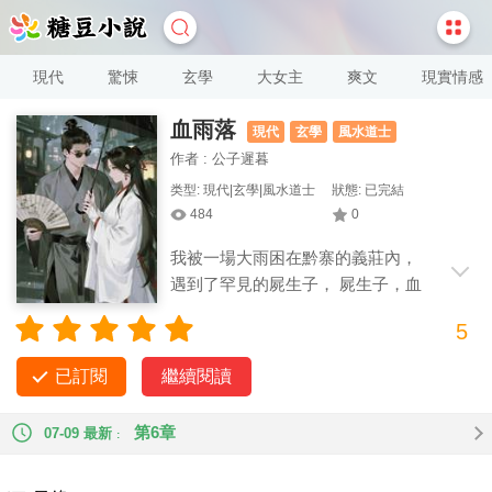
現代
驚悚
玄學
大女主
爽文
現實情感
血雨落
現代
玄學
風水道士
作者 : 公子遲暮
类型: 現代|玄學|風水道士
狀態: 已完結
484
0
我被一場大雨困在黔寨的義莊內，
遇到了罕見的屍生子， 屍生子，血
雨落，厲鬼尋仇。
5
已訂閱
繼續閱讀
第6章
07-09 最新