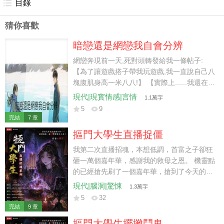
目錄
猜你喜歡
暗戀還是網戀我自會分辨
網戀奔現前一天,死對頭轉發給我一條帖子:
【為了讓遊戲搭子帶我玩遊戲,我一直說自己八
塊腹肌身高一米八八!】 【實際上......我還在戴
小天電話手錶,八塊腹肌一八八的另有其人!】
現代|現實情感|言情
1.1萬字
【馬上就要奔現了,我是不是死定了?】 死對頭
5
9
幸災樂禍: 「這帖主怎麼越看越像你那個網戀
完結
7 章
對象?」 「餘寧,你談了個小學生啊?」 我心涼
摳門大學生直播捉僵
了一半,但丟不起這個人,于是匿名給帖主回帖:
【你口中一米八八的是誰?跪下來求他替你去
我第二次直播招魂，本想低調，首富之子卻狂
面基!】 帖主唯唯諾諾:【......好吧,我去求求
砸一萬個嘉年華，感謝我的救母之恩。 機靈點
他。】 下一秒,死對頭手機震響。 聽筒裡漏出
的已經搶先刷了一個嘉年華，搶到了今天的招
一絲小孩的辣條音: 「哥哥,我跪下來求你件事
魂名額。 「大師，我不想招魂，我想要找一個
現代|腦洞|驚悚
1.3萬字
行不行?」
失蹤五年的人，你能幫我算一算嗎？」 我讓對
5
32
方提供生辰八字，當看完那個生辰八字，我惋
完結
9 章
惜： 「這個八字的主人，不是失蹤，而是已經
摳門大學生擺攤鬥鬼