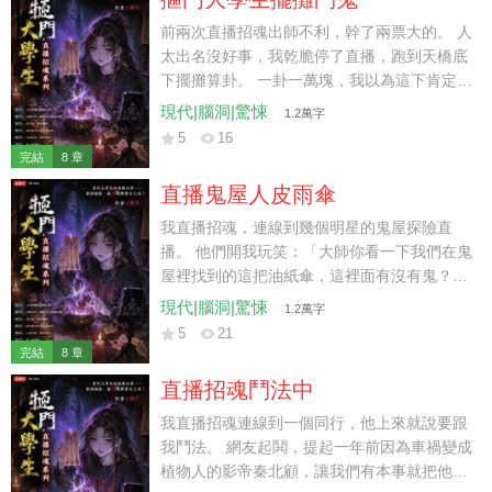
犧牲了……」 八字純陰者，千人亂葬處，墳前
冒死水，鬼樹聚陰氣，煉就白毛僵。 這事棘手
前兩次直播招魂出師不利，幹了兩票大的。 人
了……
太出名沒好事，我乾脆停了直播，跑到天橋底
下擺攤算卦。 一卦一萬塊，我以為這下肯定沒
有人上鉤，我能圖個清靜了。 結果，昔日金融
現代|腦洞|驚悚
1.2萬字
大鱷來到我攤位前，他把全身僅剩的一萬塊轉
5
16
給我，讓我給他算一卦。 我一看，嚯，又來了
完結
8 章
票大的！ 傷官喜用神，五鬼搬運術，敗財桃花
直播鬼屋人皮雨傘
劫，命喪美人懷。 兄弟，你離死不遠啦！
我直播招魂，連線到幾個明星的鬼屋探險直
播。 他們開我玩笑：「大師你看一下我們在鬼
屋裡找到的這把油紙傘，這裡面有沒有鬼？」
我看著在他們身後重復喊著「把傘還我」的女
現代|腦洞|驚悚
1.2萬字
鬼，面色大變。 「那是鬼的人皮血傘，快還給
5
21
她……」
完結
8 章
直播招魂鬥法中
我直播招魂連線到一個同行，他上來就說要跟
我鬥法。 網友起鬨，提起一年前因為車禍變成
植物人的影帝秦北顧，讓我們有本事就把他弄