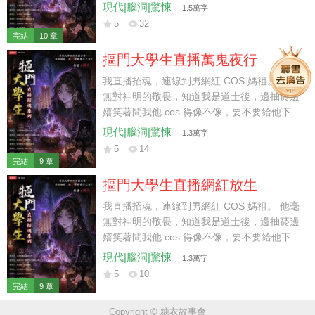
醒。 「想要他醒，停掉他的藥，報警抓他經紀
現代|腦洞|驚悚
1.5萬字
人就行。」 我話剛說完，對方卻嘲笑我學藝不
5
32
精，算不出秦北顧是靈魂離體。 說著他就要作
完結
10 章
法叫魂，卻招來遊蕩的厲鬼。 我一驚，連忙阻
摳門大學生直播萬鬼夜行
止：「快停下，一體兩魂要人命，請鬼容易送
鬼難。」
我直播招魂，連線到男網紅 COS 媽祖。 他毫
無對神明的敬畏，知道我是道士後，邊抽菸邊
嬉笑著問我他 cos 得像不像，要不要給他下跪
磕頭上柱香。 我反過來對他說道：「我觀你印
現代|腦洞|驚悚
1.3萬字
堂發黑要倒血黴了，不如你給我下跪磕頭，我
5
14
給你免費算上一卦避開血光之災。」 他不以為
完結
9 章
意，當著我的面把香爐當菸灰缸用。 他的粉絲
摳門大學生直播網紅放生
則是憤怒群攻我，罵我詛咒人，直接把我的賬
號給舉報了。 沒想到幾天後，因為我懶得解封
我直播招魂，連線到男網紅 COS 媽祖。 他毫
賬號繼續直播，害我封號的粉絲們卻在網上眾
無對神明的敬畏，知道我是道士後，邊抽菸邊
籌找我出面救人。 「發財大師，求求您回來
嬉笑著問我他 cos 得像不像，要不要給他下跪
吧，大大中邪了，他要出海放生自己，您快救
磕頭上柱香。 我反過來對他說道：「我觀你印
現代|腦洞|驚悚
1.3萬字
救他……」 無杯竊神形，炁逆衝泥丸，香灰落
堂發黑要倒血黴了，不如你給我下跪磕頭，我
5
10
陰巢，永墮無間淵。 嘖嘖嘖，我就說他要倒血
給你免費算上一卦避開血光之災。」 他不以為
完結
9 章
黴，偏不聽……
意，當著我的面把香爐當菸灰缸用。 他的粉絲
Copyright © 糖衣故事會
則是憤怒群攻我，罵我詛咒人，直接把我的賬