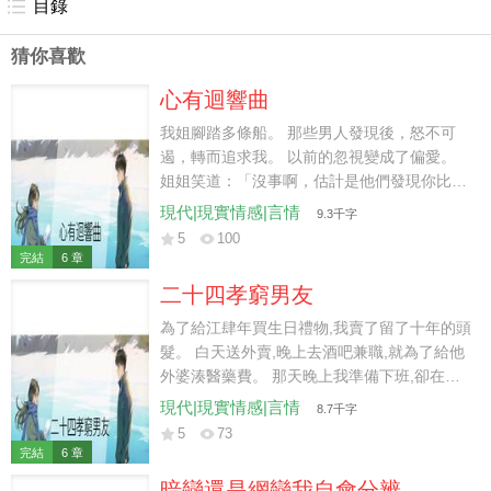
目錄
猜你喜歡
心有迴響曲
我姐腳踏多條船。 那些男人發現後，怒不可
遏，轉而追求我。 以前的忽視變成了偏愛。
姐姐笑道：「沒事啊，估計是他們發現你比我
更好。」 直到有彈幕出現： 【妹妹好傻，竟
現代|現實情感|言情
9.3千字
然還受寵若驚。】 【蠢得要死，不像她姐姐一
5
100
樣遊刃有餘，稍微被喜歡了就感恩戴德。】
完結
6 章
【其實是這些男人不捨得直接報復姐姐……】
二十四孝窮男友
【是啊！他們想玩弄妹妹後再拋棄，以此來報
復姐姐。】 我茫然地站在角落，聽到原本笑盈
為了給江肆年買生日禮物,我賣了留了十年的頭
盈的男人萬分冷淡道： 「都怪她對我那麼殘
髮。 白天送外賣,晚上去酒吧兼職,就為了給他
忍，不然我也不會去玩她妹妹。」 「等她妹妹
外婆湊醫藥費。 那天晚上我準備下班,卻在路
傷心欲絕時，她會很心疼後悔吧。」
過包廂時聽見熟悉的聲音。 「你那個小女友對
現代|現實情感|言情
8.7千字
你真好啊,每天累死累活給你那個不存在的外婆
5
73
湊醫藥費。」 江肆年坐在主位上,手腕戴的是
完結
6 章
一百萬的表。 他漫不經心地晃著紅酒杯,輕
暗戀還是網戀我自會分辨