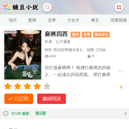
現代
驚悚
玄學
大女主
爽文
現實情感
麻將四西
現代
玄學
風水道士
作者 : 公子遲暮
类型: 現代|玄學|風水道士
狀態: 已完結
416
0
你打過麻將嗎？ 相傳打麻將的四個
人，一起連出四張西風。 那打麻將
的這幾個人，就會一起歸西。
4
已訂閱
繼續閱讀
第5章
07-09 最新