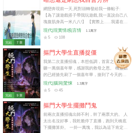
笑。 「再好也是要分手的。」 「大冒險的遊
戲什麼時候結束啊,二十四孝窮男友我都裝膩
網戀奔現前一天,死對頭轉發給我一條帖子:
了。」
【為了讓遊戲搭子帶我玩遊戲,我一直說自己八
塊腹肌身高一米八八!】 【實際上......我還在戴
小天電話手錶,八塊腹肌一八八的另有其人!】
現代|現實情感|言情
1.1萬字
【馬上就要奔現了,我是不是死定了?】 死對頭
5
108
幸災樂禍: 「這帖主怎麼越看越像你那個網戀
完結
7 章
對象?」 「餘寧,你談了個小學生啊?」 我心涼
摳門大學生直播捉僵
了一半,但丟不起這個人,于是匿名給帖主回帖:
【你口中一米八八的是誰?跪下來求他替你去
我第二次直播招魂，本想低調，首富之子卻狂
面基!】 帖主唯唯諾諾:【......好吧,我去求求
砸一萬個嘉年華，感謝我的救母之恩。 機靈點
他。】 下一秒,死對頭手機震響。 聽筒裡漏出
的已經搶先刷了一個嘉年華，搶到了今天的招
一絲小孩的辣條音: 「哥哥,我跪下來求你件事
魂名額。 「大師，我不想招魂，我想要找一個
現代|腦洞|驚悚
1.3萬字
行不行?」
失蹤五年的人，你能幫我算一算嗎？」 我讓對
5
45
方提供生辰八字，當看完那個生辰八字，我惋
完結
9 章
惜： 「這個八字的主人，不是失蹤，而是已經
摳門大學生擺攤鬥鬼
犧牲了……」 八字純陰者，千人亂葬處，墳前
冒死水，鬼樹聚陰氣，煉就白毛僵。 這事棘手
前兩次直播招魂出師不利，幹了兩票大的。 人
了……
太出名沒好事，我乾脆停了直播，跑到天橋底
下擺攤算卦。 一卦一萬塊，我以為這下肯定沒