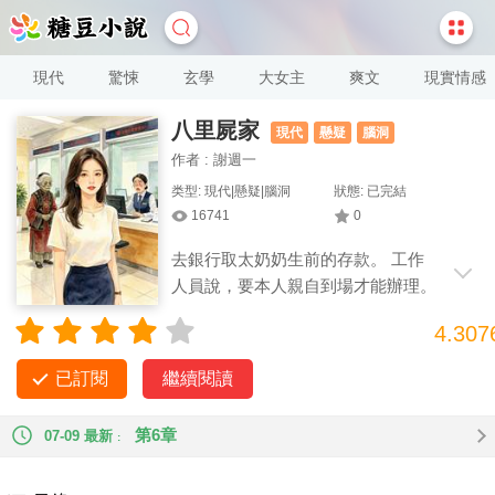
現代
驚悚
玄學
大女主
爽文
現實情感
八里屍家
現代
懸疑
腦洞
作者 : 謝週一
类型: 現代|懸疑|腦洞
狀態: 已完結
16741
0
去銀行取太奶奶生前的存款。 工作
人員說，要本人親自到場才能辦理。
蛤？ 「我太奶奶已經過世了，要怎麼親自
4.307
到場？」 櫃員睨我一眼，語氣極不耐煩： 「規定就是這樣的
呀，我也沒辦法。」 那……行吧。 看到我離開，櫃員露出了得
已訂閱
繼續閱讀
逞的笑。 她不知道。 我家是趕屍世家。 往上十幾代都是趕屍
匠。 沒一會兒，我又回來了。 帶著太奶奶一起。
第6章
07-09 最新