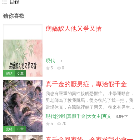
目錄
猜你喜歡
病嬌鮫人他又爭又搶
現代
0
5
0
完結
0 章
真千金的厭男症，專治假千金
我患有嚴重的異性接觸恐懼症。 小學運動會，
男老師為了教我跳馬，從身後託了我一把，我
當場休克，在醫院裡躺了兩天。 後來有男生當
眾告白，我緊張得起了滿身紅斑。他媽跑來罵
現代|沙雕|真假千金|大女主|爽文
9.5千字
我裝模作樣，覺得我是在吊著她兒子。 我同桌
5
70
把我往身後拉，上下打量那男生一眼。 「阿
完結
6 章
姨，她都被你兒子嚇出病了，到底誰佔便宜
真千金回家後，全家求我少會一