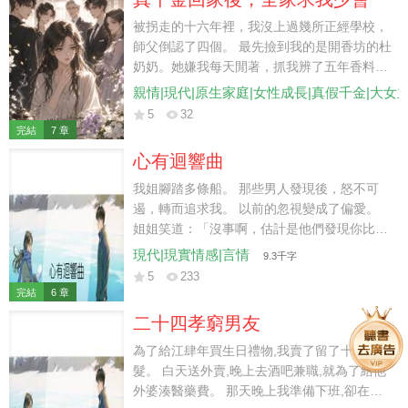
啊？」 成年後，我買了只能顯示尾號和性別的
點
打車軟體，才勉強解決出行問題。 被梁家找回
被拐走的十六年裡，我沒上過幾所正經學校，
去的第三天，假千金梁楚楚給我準備了一份見
師父倒認了四個。 最先撿到我的是開香坊的杜
面禮。 她把一個陌生男人騙進我的房間，又從
奶奶。她嫌我每天閒著，抓我辨了五年香料，
外面落了鎖。 半小時後，她扶著我媽，帶著我
認錯一味就扣一塊糖。 後來鎮上的園藝大師來
親情|現代|原生家庭|女性成長|真假千金|大女主
哥和幾個親戚來撞門。 「媽，我真的不想把姐
買藥草，見我蹲在花圃裡拔草，非說那盆蘭花
5
32
姐的私事說出去，可她已經把男人帶回家
養不活，我跟他賭了三頓飯。 十三歲那年，我
完結
7 章
了。」 我哥一腳踹開門，屋裡只剩那個男人貼
混進宴席後廚偷吃，又被退休的國宴大師逮
心有迴響曲
著牆發抖。 「人呢？」 「我真沒碰她！她說
住，在他的案板邊切了三年菜。 至于看相和掐
寧可摔死也不跟我共處一室，然後就從陽臺翻
算，是山觀裡那個愛賭錢的老道士輸掉棋局
我姐腳踏多條船。 那些男人發現後，怒不可
下去了！」 一群人跑到樓下。 我躺在被砸塌
後，拿來抵債的。 所以被江家認回去時，我其
遏，轉而追求我。 以前的忽視變成了偏愛。
的遮雨棚上，懷裡還抱著一隻從樹上震下來的
實挺心虛的。 我真的只是一個會點制香、做
姐姐笑道：「沒事啊，估計是他們發現你比我
鳥窩。 我媽兩腿一軟，梁楚楚的哭聲也卡住
飯、養花和算命的普通人。 認親第三天，媽媽
更好。」 直到有彈幕出現： 【妹妹好傻，竟
現代|現實情感|言情
9.3千字
了。 我拍了拍身上的灰，長長舒了口氣。 這
打出去的幾通電話都沒人接，爸爸在客廳摔了
然還受寵若驚。】 【蠢得要死，不像她姐姐一
5
233
才對嘛。 身邊一個男人都沒有，連呼吸都順
杯子。 雲棲山莊的五年經營權馬上定標，周家
樣遊刃有餘，稍微被喜歡了就感恩戴德。】
完結
6 章
了。
偏在這時放出話：江家找回來的真千金長在山
【其實是這些男人不捨得直接報復姐姐……】
二十四孝窮男友
裡，教養和能力都要重新考量，兩家的婚約也
【是啊！他們想玩弄妹妹後再拋棄，以此來報
未必能作數。 江雲舒抱著一本香方走進來，哥
復姐姐。】 我茫然地站在角落，聽到原本笑盈
為了給江肆年買生日禮物,我賣了留了十年的頭
哥跟在她身後。 「爸，周奶奶七十歲壽宴那
盈的男人萬分冷淡道： 「都怪她對我那麼殘
髮。 白天送外賣,晚上去酒吧兼職,就為了給他
天，我會親自調一款《山雨》，再用金獎蘭花
忍，不然我也不會去玩她妹妹。」 「等她妹妹
外婆湊醫藥費。 那天晚上我準備下班,卻在路
佈置宴會。只要她喜歡，專案和婚約就都穩